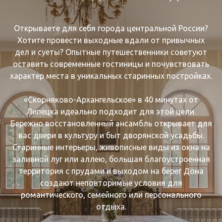
Открываете для себя города центральной России?
Хотите провести выходные вдали от привычных
дел и суеты? Опытные путешественники советуют
оставить современные гостиницы и почувствовать
характер места в уникальных старинных постройках.
«Скорняково-Архангельское» в 40 минутах от
Липецка идеально подходит для этой цели.
Бережно восстановленный ансамбль открывает для
вас двери в культуру и быт дворянской усадьбы.
Старинные интерьеры, живописные виды из окна на
заливной луг или аллею, большая благоустроенная
территория с прудами и выходом на берег Дона
создают неповторимые условия для
романтического, семейного или персонального
отдыха.