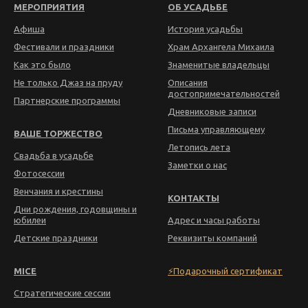
МЕРОПРИЯТИЯ
ОБ УСАДЬБЕ
Афиша
История усадьбы
Фестивали и праздники
Храм Архангела Михаила
Как это было
Знаменитые владельцы
Не только Джаз на пруду
Описания
достопримечательностей
Партнерские программы
Дневниковые записи
Письма управляющему
ВАШЕ ТОРЖЕСТВО
Летопись лета
Свадьба в усадьбе
Заметки о нас
Фотосессии
Венчания и крестины
КОНТАКТЫ
Дни рождения, годовщины и
юбилеи
Адрес и часы работы
Детские праздники
Реквизиты компаний
MICE
⚡Подарочный сертификат
Стратегические сессии