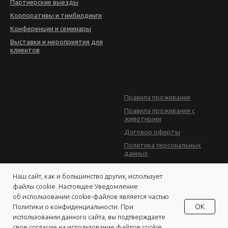
Партнерские выезды
Корпоративы и тимбилдинги
Конференции и семинары
Выставки и мероприятия для
клиентов
Правила проживания
Правила проживания с
животными
Договор оферты
Политика персональных
данных
Наш сайт, как и большинство других, использует
© 2014—2024
ООО «Дворянская усадьба»
файлы cookie. Настоящее Уведомление
об использовании cookie-файлов является частью
OK
Политики о конфиденциальности. При
использовании данного сайта, вы подтверждаете
свое согласие на использование файлов cookie