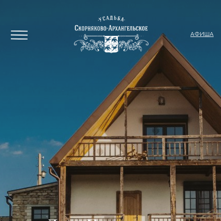
АФИША