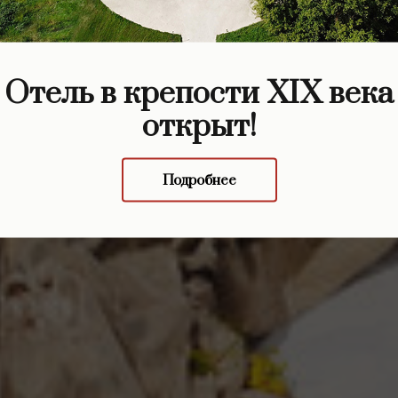
икулы в пров
Отель в крепости XIX века
открыт!
Подробнее