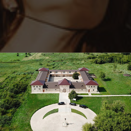
Афиша — Французский ужин
анцузский у