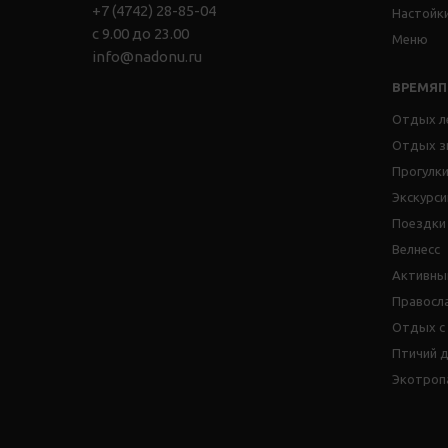
+7 (4742) 28-85-04
Настойк
с 9.00 до 23.00
Меню
info@nadonu.ru
ВРЕМЯ
Отдых л
Отдых з
Прогулки
Экскурси
Поездки
Велнесс
Активны
Правосл
Отдых с
Птичий 
Экотроп