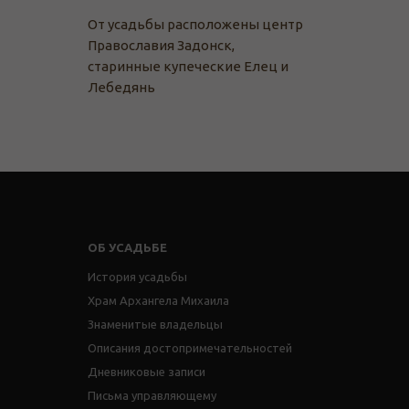
От усадьбы расположены центр
Православия Задонск,
старинные купеческие Елец и
Лебедянь
ОБ УСАДЬБЕ
История усадьбы
Храм Архангела Михаила
Знаменитые владельцы
Описания достопримечательностей
Дневниковые записи
Письма управляющему