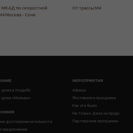
т МКАД по скоростной
От трассы М4
М4 Москва - Сочи
ВАНИЕ
МЕРОПРИЯТИЯ
 дома в Усадьбе
Афиша
е дома «Мальвы»
Фестивали и праздники
Как это было
ОНОМИЯ
Не только Джаз на пруду
Партнерские программы
ные достопри­мечательности
е предложения