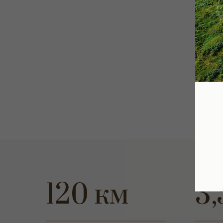
120 км
3,