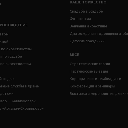
ВАШЕ ТОРЖЕСТВО
и
Свадьба в усадьбе
Фотосессии
ПРОВОЖДЕНИЕ
Венчания и крестины
Дни рождения, годовщины и юб
етом
Детские праздники
имой
 по окрестностям
MICE
и по усадьбе
 по окрестностям
Стратегические сессии
Партнерские выезды
й отдых
Корпоративы и тимбилдинги
авные службы в Храме
Конференции и семинары
 детьми
Выставки и мероприятия для кл
двор — минизоопарк
а «Аргамач-Скорняково»