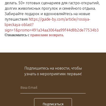
делать. 50+ готовых сценариев для гастро-открытий,
долгих живописных прогулок и семейного отдыха.
Забирайте подарок и вдохновляйтесь на новые
путешествия
https://guide-by.com/article/rossiya-
lipeckaya-oblast?
sign=1&promo=491a34aa3064aa99f44d8b2de77534b3
Ознакомьтесь с
правилами возврата
.
Подпишитесь на новости, чтобы
узнать о мероприятиях первым!
Подписаться