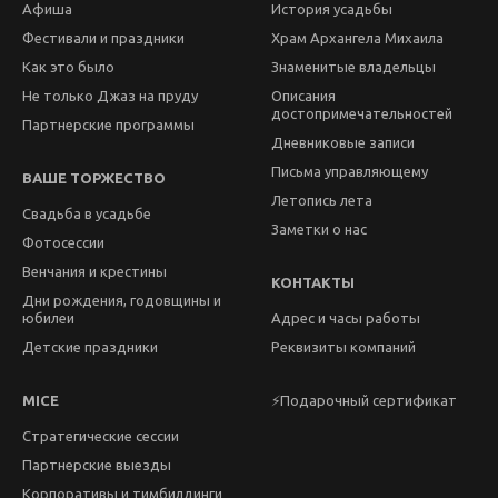
Афиша
История усадьбы
Фестивали и праздники
Храм Архангела Михаила
Как это было
Знаменитые владельцы
Не только Джаз на пруду
Описания
достопримечательностей
Партнерские программы
Дневниковые записи
Письма управляющему
ВАШЕ ТОРЖЕСТВО
Летопись лета
Свадьба в усадьбе
Заметки о нас
Фотосессии
Венчания и крестины
КОНТАКТЫ
Дни рождения, годовщины и
юбилеи
Адрес и часы работы
Детские праздники
Реквизиты компаний
MICE
⚡Подарочный сертификат
Стратегические сессии
Партнерские выезды
Корпоративы и тимбилдинги