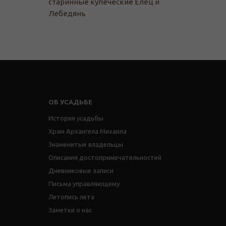
старинные купеческие Елец и
Лебедянь
ОБ УСАДЬБЕ
История усадьбы
Храм Архангела Михаила
Знаменитые владельцы
Описания достопримечательностей
Дневниковые записи
Письма управляющему
Летопись лета
Заметки о нас