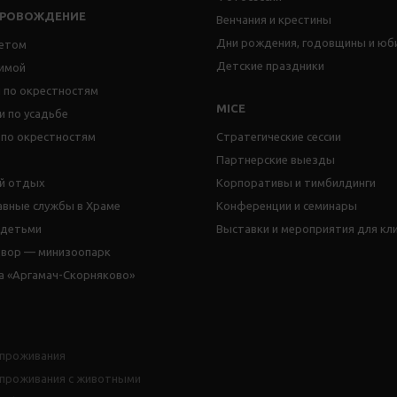
ПРОВОЖДЕНИЕ
Венчания и крестины
Дни рождения, годовщины и юб
етом
Детские праздники
имой
 по окрестностям
MICE
и по усадьбе
 по окрестностям
Стратегические сессии
Партнерские выезды
й отдых
Корпоративы и тимбилдинги
авные службы в Храме
Конференции и семинары
 детьми
Выставки и мероприятия для кл
двор — минизоопарк
а «Аргамач-Скорняково»
 проживания
 проживания с животными