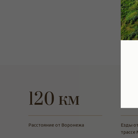
120 км
3,
Расстояние от Воронежа
Езды о
трассе 