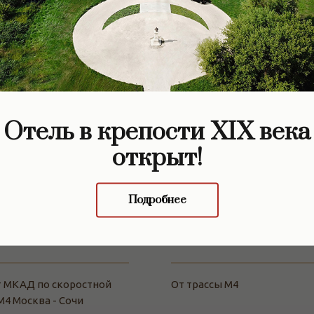
Отель в крепости XIX века
открыт!
Подробнее
5 часа
29 км
т МКАД по скоростной
От трассы М4
М4 Москва - Сочи