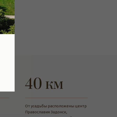
40 км
От усадьбы расположены центр
Православия Задонск,