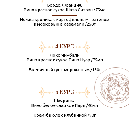
еркало эпохи?
Бордо. Франция.
Вино красное сухое Шато Ситран /75мл
 любовных
катерины
Ножка кролика с картофельным гратеном
айденных в
и морковью в карамели /250г
 храма
орняково;
ересные
4 КУРС
века,
шиеся летним
Локо Чимбали
усадьбе
Вино красное сухое Пино Нуар /75мл
Ежевичный суп с мороженым /150г
5 КУРС
Шумринка
Вино белое сладкое Пари /40мл
Крем-брюле с клубникой /90г