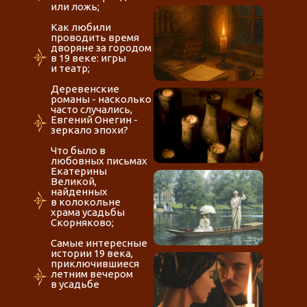
или ложь;
Как любили
проводить время
дворяне за городом
в 19 веке: игры
и театр;
Деревенские
романы - насколько
часто случались,
Евгений Онегин -
зеркало эпохи?
Что было в
любовных письмах
Екатерины
Великой,
найденных
в колокольне
храма усадьбы
Скорняково;
Самые интересные
истории 19 века,
приключившиеся
летним вечером
в усадьбе