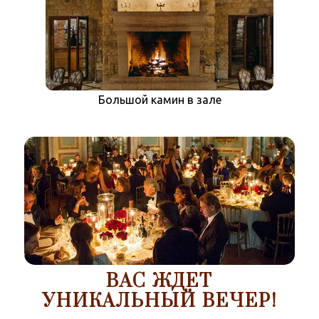
Большой камин в зале
Гусарский напито
ВАС ЖДЕТ
Гусарский напиток - жженка
УНИКАЛЬНЫЙ ВЕЧЕР!
Изысканная кухня