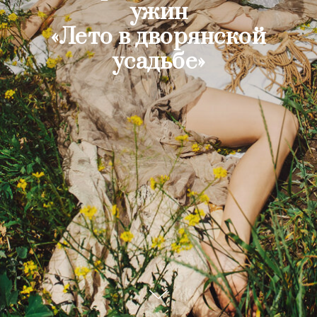
ужин
«Лето в дворянской
усадьбе»