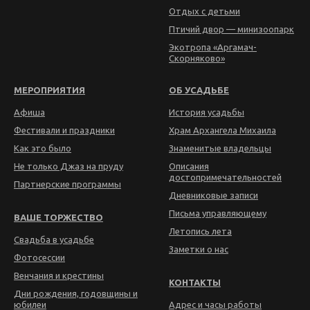
Отдых с детьми
Птичий двор — минизоопарк
Экотропа «Аргамач-
Скорняково»
МЕРОПРИЯТИЯ
ОБ УСАДЬБЕ
Афиша
История усадьбы
Фестивали и праздники
Храм Архангела Михаила
Как это было
Знаменитые владельцы
Не только Джаз на пруду
Описания
достопримечательностей
Партнерские программы
Дневниковые записи
Письма управляющему
ВАШЕ ТОРЖЕСТВО
Летопись лета
Свадьба в усадьбе
Заметки о нас
Фотосессии
Венчания и крестины
КОНТАКТЫ
Дни рождения, годовщины и
юбилеи
Адрес и часы работы