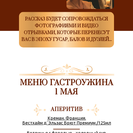
РАССКАЗ БУДЕТ СОПРОВОЖДАТЬСЯ
ФОТОГРАФИЯМИ И ВИДЕО
ОТРЫВКАМИ, КОТОРЫЕ ПЕРЕНЕСУТ
ВАС В ЭПОХУ ГУСАР, БАЛОВ И ДУЭЛЕЙ...
МЕНЮ ГАСТРОУЖИНА
1 МАЯ
АПЕРИТИВ
Креман. Франция.
РАССКАЗ Б
Бестхайм д`Эльзас Брют Премиум /125мл
 большой
ФОТОГ
Будет интересно и вкусно
ка прямо
Ботвинья с форелью - холодный суп,