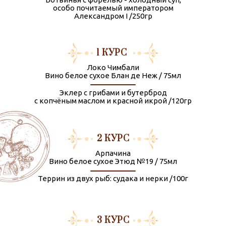
и гостях
особо почитаемый императором
КОТОРЫЕ П
Александром I /250гр
БА
1 КУРС
Локо Чимбали
Вино белое сухое Блан де Неж / 75мл
 усадьба как
Эклер с грибами и бутерброд
йной
с копчёным маслом и красной икрой /120гр
звестных
о русскую
2 КУРС
 века -
 ложь;
Арпачина
Вино белое сухое Этюд №19 / 75мл
и проводить
яне за
Террин из двух рыб: судака и нерки /100г
9 веке: игры
е романы -
часто
3 КУРС
 Евгений