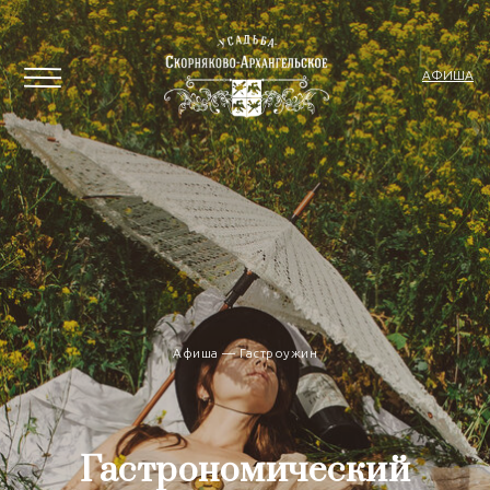
АФИША
Афиша — Гастроужин
Гастрономический