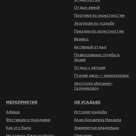
Отдых зимой
Прогулки по окрестностям
Экскурсии по усадьбе
Поездки по окрестностям
Велнесс
Активный отдых
Православные службы в
Храме
Отдых с детьми
Птичий двор — минизоопарк
Экотропа «Аргамач-
Скорняково»
МЕРОПРИЯТИЯ
ОБ УСАДЬБЕ
Афиша
История усадьбы
Фестивали и праздники
Храм Архангела Михаила
Как это было
Знаменитые владельцы
Не только Джаз на пруду
Описания